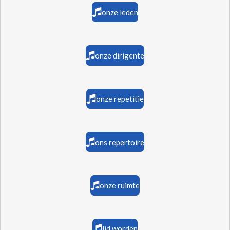
onze leden
onze dirigente
onze repetitie
ons repertoire
onze ruimte
lid worden