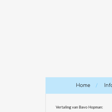
Ga
direct
naar
de
hoofdinhoud
Home
In
Vertaling van Bavo Hopman: