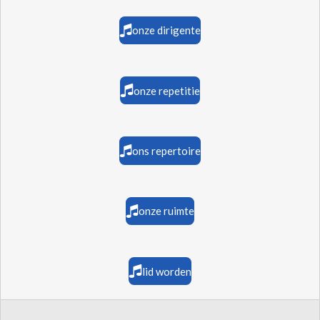
onze dirigente
onze repetitie
ons repertoire
onze ruimte
lid worden