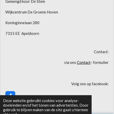
Gemengd koor De Stem
Wijkcentrum De Groene Hoven
Koninginnelaan 280
7315 EE Apeldoorn
Contact:
via ons
Contact
- formulier
Volg ons op facebook:
F
Deze website gebruikt cookies voor analyse-
a
© 2026 Gemengd koor De Stem
doeleinden en/of het tonen van advertenties. Door
c
gebruik te blijven maken van de site gaat u hiermee
e